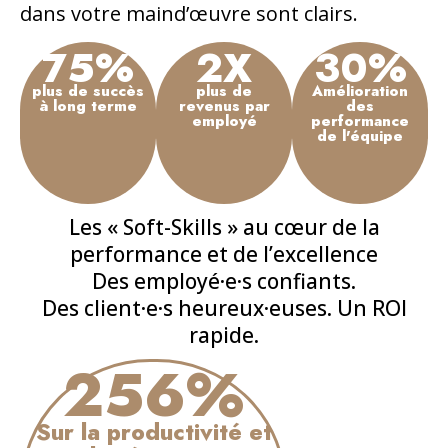
dans votre maind’œuvre sont clairs.
75
%
2
X
30
%
plus de succès
plus de
Amélioration
à long terme
revenus par
des
employé
performance
de l'équipe
Les « Soft-Skills » au cœur de la
performance et de l’excellence
Des employé·e·s confiants.
Des client·e·s heureux·euses. Un ROI
rapide.
256
%
Sur la productivité et