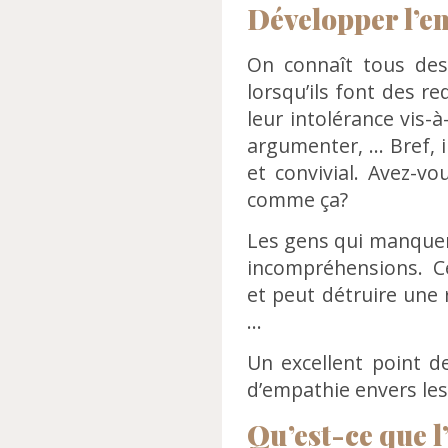
Développer l’e
On connaît tous des
lorsqu’ils font des r
leur intolérance vis-
argumenter, … Bref, i
et convivial. Avez-v
comme ça?
Les gens qui manquent
incompréhensions. Cel
et peut détruire une r
…
Un excellent point d
d’empathie envers les
Qu’est-ce que 