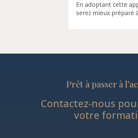
En adoptant cette app
serez mieux préparé à
Prêt à passer à l’a
Contactez-nous pour
votre format