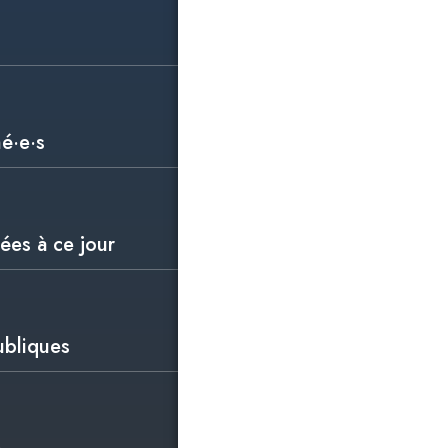
hé·e·s
ées à ce jour
ubliques