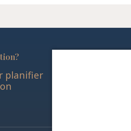
ction?
 planifier
ion