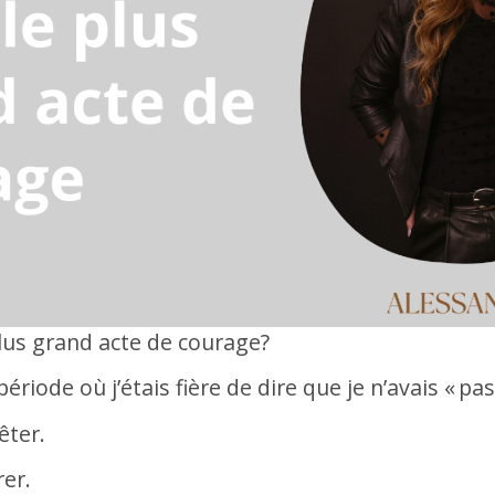
e plus grand acte de courage?
ériode où j’étais fière de dire que je n’avais « pa
êter.
rer.