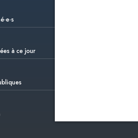
hé·e·s
ées à ce jour
ubliques
n