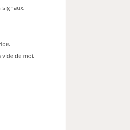
s signaux.
vide.
n vide de moi.