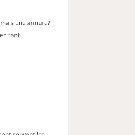
e… mais une armure?
 en tant
 sont souvent les