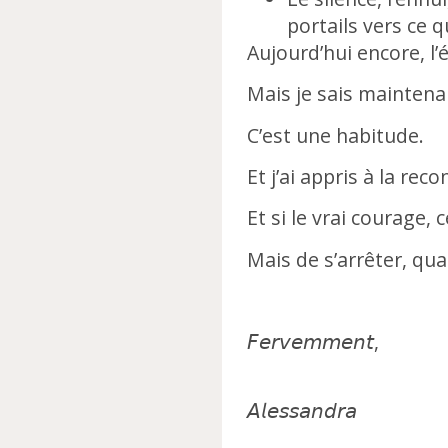
portails vers ce 
Aujourd’hui encore, l’
Mais je sais maintena
C’est une habitude.
Et j’ai appris à la reco
Et si le vrai courage,
Mais de s’arrêter, qua
𝘍𝘦𝘳𝘷𝘦𝘮𝘮𝘦𝘯𝘵,
𝘈𝘭𝘦𝘴𝘴𝘢𝘯𝘥𝘳𝘢