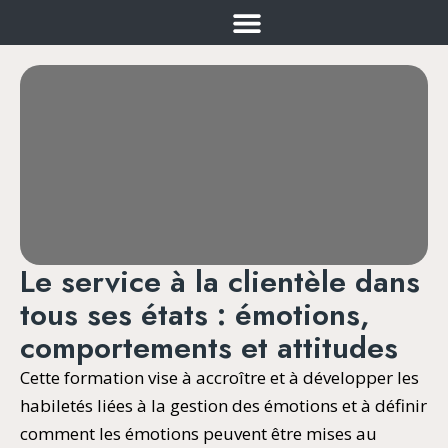
FORMATIONS INTRA-ENTREPRISE
SAVOIR-AGIR@WORK
CONQUÉRIR L’EFFICACITÉ
1:1 AVEC ALESSANDRA
Le service à la clientèle dans
tous ses états : émotions,
comportements et attitudes
Cette formation vise à accroître et à développer les
habiletés liées à la gestion des émotions et à définir
comment les émotions peuvent être mises au