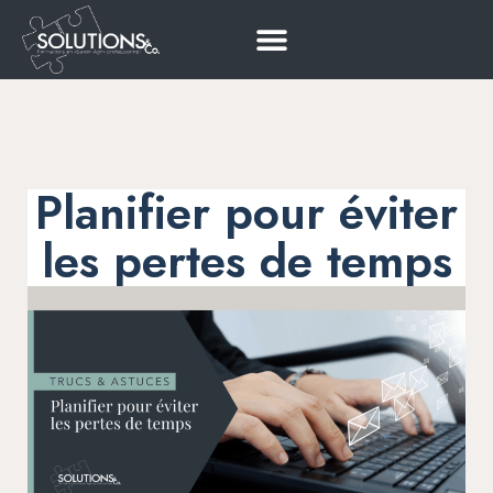
FORMATIONS INTRA-ENTREPRISE
SAVOIR-AGIR@WORK
CONQUÉRIR L’EFFICACITÉ
1:1 AVEC ALESSANDRA
Planifier pour éviter
les pertes de temps