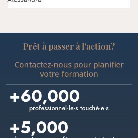
Prêt à passer à l’action?
Contactez-nous pour planifier
votre formation
+
60,000
professionnel·le·s touché·e·s
+
5,000