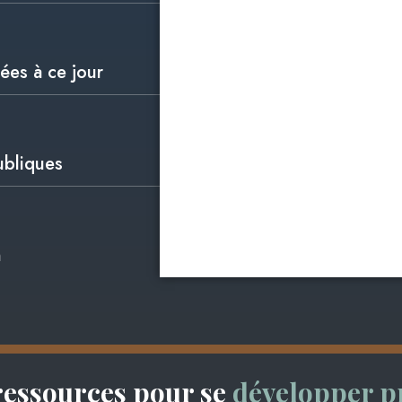
ées à ce jour
ubliques
n
ressources pour se
développer p