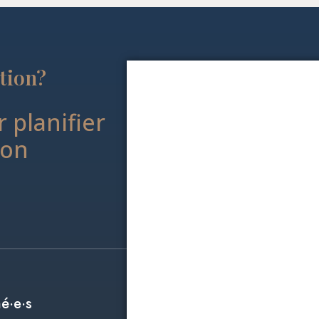
ction?
 planifier
ion
hé·e·s