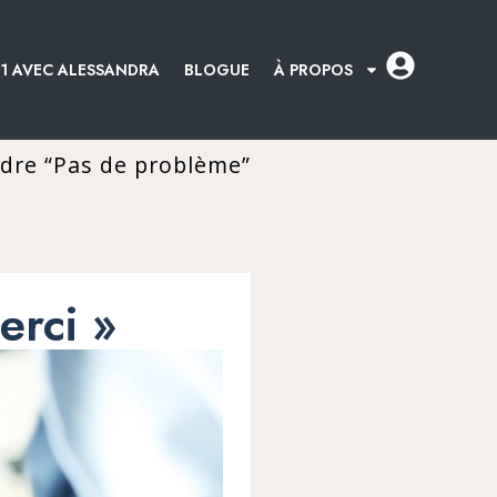
:1 AVEC ALESSANDRA
BLOGUE
À PROPOS
ndre “Pas de problème”
rci »