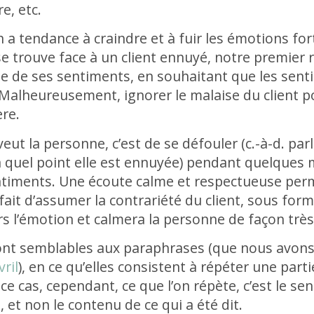
re, etc.
 a tendance à craindre et à fuir les émotions for
se trouve face à un client ennuyé, notre premier r
e de ses sentiments, en souhaitant que les sentim
alheureusement, ignorer le malaise du client pour
ère.
eut la personne, c’est de se défouler (c.-à-d. parl
à quel point elle est ennuyée) pendant quelques 
iments. Une écoute calme et respectueuse perme
fait d’assumer la contrariété du client, sous for
s l’émotion et calmera la personne de façon très 
ont semblables aux paraphrases (que nous avon
ril
), en ce qu’elles consistent à répéter une par
 ce cas, cependant, ce que l’on répète, c’est le s
, et non le contenu de ce qui a été dit.