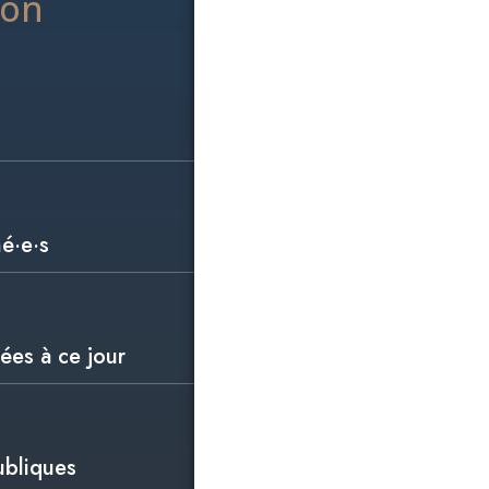
ion
hé·e·s
ées à ce jour
ubliques