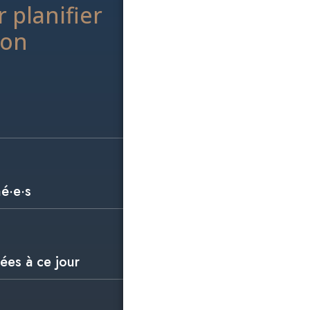
 planifier
ion
hé·e·s
ées à ce jour