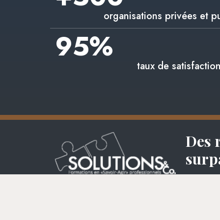
organisations privées et p
95
%
taux de satisfactio
Des 
surpa
CON