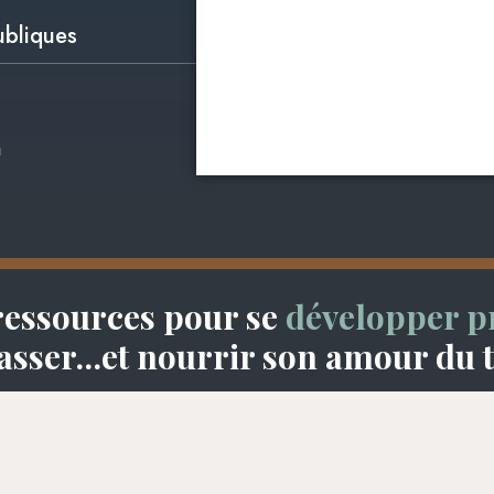
ubliques
n
ressources pour se
développer p
sser…et nourrir son amour du tr
TACTEZ-NOUS
Confidentialité
Modalité
Carriè